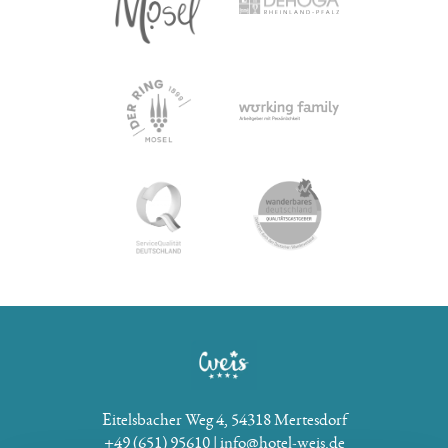
Eitelsbacher Weg 4
54318 Mertesdorf
+49 (651) 95610
info@hotel-weis.de