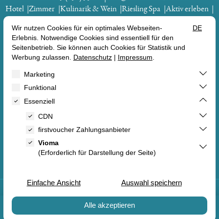
Hotel
Zimmer
Kulinarik & Wein
Riesling Spa
Aktiv erleben
Gutscheine
BUCHEN
GUTSCHEINE
ZIMMER
ANGEBOTE


DE
EN
FR
Vertrag widerrufen
Impressum
Datenschutz
AGB
BUCHEN
GUTSCHEINE