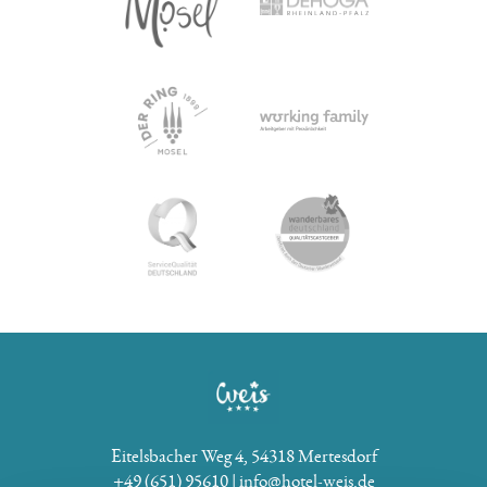
Eitelsbacher Weg 4
54318 Mertesdorf
+49 (651) 95610
info@hotel-weis.de