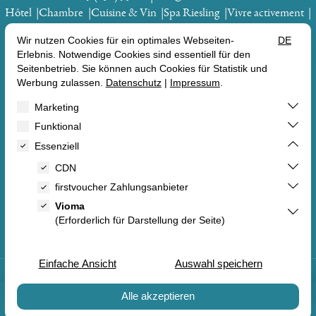
Hôtel
Chambre
Cuisine & Vin
Spa Riesling
Vivre activement
Bons
RÉSERVATIONS
BONS
CHAMBRE
OFFRES


FR
DE
EN
Annuler le contrat
Mentions légales
RÉSERVATIONS
BONS